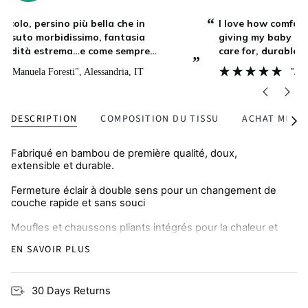
“
“
I love how comfortable and stretchy the material is,
giving my baby plenty of room to move. It’s easy to
care for, durable, and feels premium. We reach for
”
”
this one all the time, highly recommend!
"Joana "
, Paris, FR
DESCRIPTION
COMPOSITION DU TISSU
ACHAT MULTI
Tout
voir
Fabriqué en bambou de première qualité, doux,
extensible et durable.
Fermeture éclair à double sens pour un changement de
couche rapide et sans souci
Moufles et chaussons pliants intégrés pour la chaleur et
la protection contre les rayures
EN SAVOIR PLUS
Respirant et respectueux de la peau, parfait pour les
peaux sujettes à l'eczéma
30 Days Returns