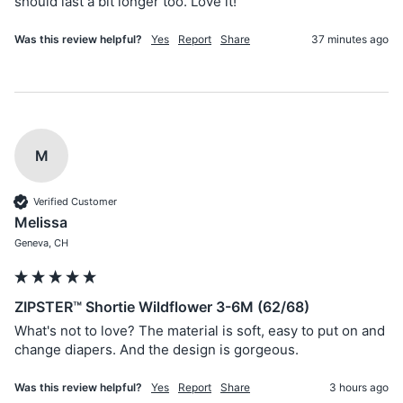
should last a bit longer too. Love it!
Was this review helpful?
Yes
Report
Share
37 minutes ago
M
Verified Customer
Melissa
Geneva, CH
ZIPSTER™ Shortie Wildflower 3-6M (62/68)
What's not to love? The material is soft, easy to put on and 
change diapers. And the design is gorgeous.
Was this review helpful?
Yes
Report
Share
3 hours ago