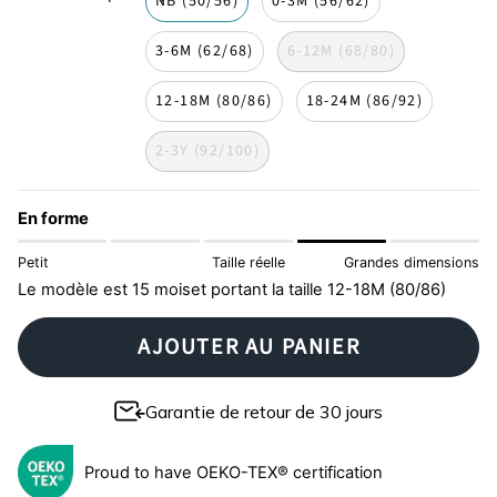
NB (50/56)
0-3M (56/62)
3-6M (62/68)
6-12M (68/80)
12-18M (80/86)
18-24M (86/92)
2-3Y (92/100)
En forme
Petit
Taille réelle
Grandes dimensions
Le modèle est 15 moiset portant la taille 12-18M (80/86)
AJOUTER AU PANIER
Garantie de retour de 30 jours
Proud to have OEKO-TEX® certification