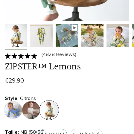
(4828 Reviews)
ZIPSTER™ Lemons
€29,90
Style
Citrons
avocat
carotte-
citrons
croquante
Taille
NB (50/56)